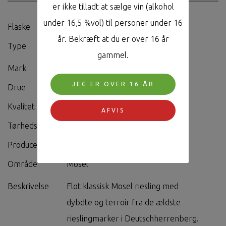
er ikke tilladt at sælge vin (alkohol
under 16,5 %vol) til personer under 16
Flaske
0,75L
år. Bekræft at du er over 16 år
Type
Hvidvin
gammel.
Mark
-
JEG ER OVER 16 ÅR
Drue
Riesling
Kvalitet
QbA
AFVIS
Tørhedsgrad
Trocken
Producent
Weingut Deutschherren-Hof
Område
Mosel
Beskrivelse
Flot klassisk Mosel riesling med
dybdte og terroir fra de ældste
rieslingmarker i Deutschherrenberg.