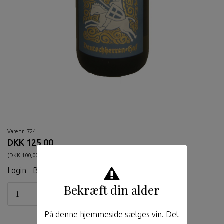
Varenr. 724
DKK 125,00
(DKK 100,00 ekskl. moms.)
Login
|
Bliv medlem
Bekræft din alder
På denne hjemmeside sælges vin. Det