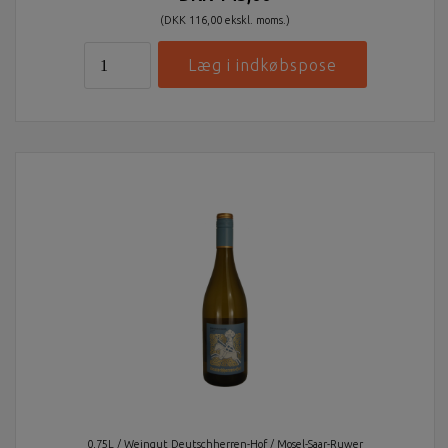
(DKK 116,00 ekskl. moms.)
0,75L / Weingut Deutschherren-Hof / Mosel-Saar-Ruwer