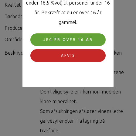
under 16,5 %vol) til personer under 16
Kvalitet
GG
år. Bekræft at du er over 16 år
Tørhedsgrad
Trocken
gammel.
Producent
Weingut Deutschherren-hof
Område
Mosel
JEG ER OVER 16 ÅR
Beskrivelse
Großes Gewächs fra Trier topmarken
AFVIS
Deutschherrenköpfchen.
Denne vin begejstrer gennem sin rene
natur.
Den livlige syre er i harmoni med den
klare mineralitet.
Som afslutningen afslører vinens lette
garvesyrenoter fra lagring på
træfade.