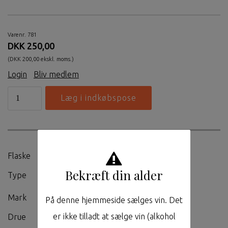
Varenr. 781
DKK 250,00
(DKK 200,00 ekskl. moms.)
Login
|
Bliv medlem
Flaske
0,75L
Bekræft din alder
Type
Hvidvin
Mark
Deutschherrenköpfchen
På denne hjemmeside sælges vin. Det
er ikke tilladt at sælge vin (alkohol
Drue
Riesling