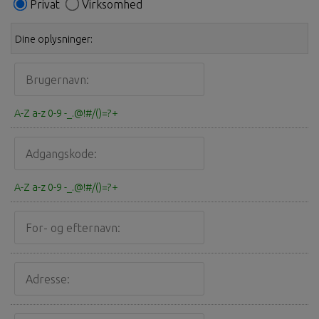
Privat
Virksomhed
Dine oplysninger:
A-Z a-z 0-9 -_.@!#/()=?+
A-Z a-z 0-9 -_.@!#/()=?+