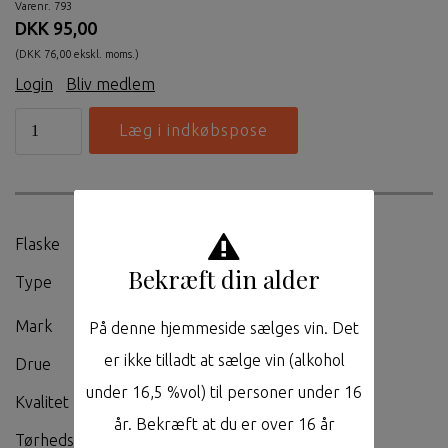
Varenr. 793
DKK 95,00
(DKK 76,00 ekskl. moms.)
Login
|
Bliv medlem
Flaske
0,75L
Bekræft din alder
Type
Hvidvin
Mark
-
På denne hjemmeside sælges vin. Det
er ikke tilladt at sælge vin (alkohol
Drue
Riesling
under 16,5 %vol) til personer under 16
Kvalitet
QbA
år. Bekræft at du er over 16 år
Tørhedsgrad
Trocken