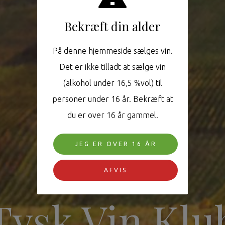
Bekræft din alder
På denne hjemmeside sælges vin.
Det er ikke tilladt at sælge vin
(alkohol under 16,5 %vol) til
personer under 16 år. Bekræft at
du er over 16 år gammel.
JEG ER OVER 16 ÅR
AFVIS
Tysk Vin Klu