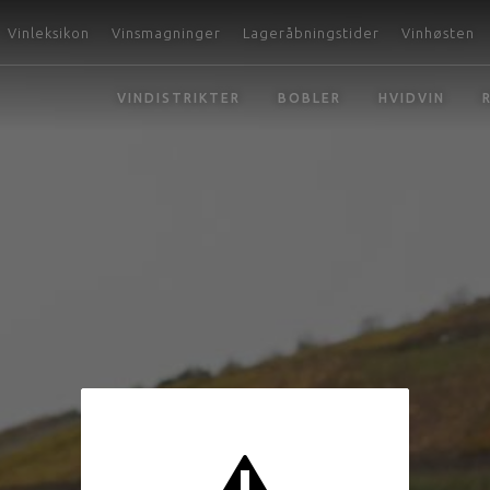
Vinleksikon
Vinsmagninger
Lageråbningstider
Vinhøsten
VINDISTRIKTER
BOBLER
HVIDVIN