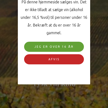
På denne hjemmeside sælges vin. Det
er ikke tilladt at sælge vin (alkohol
under 16,5 %vol) til personer under 16
år. Bekræft at du er over 16 år
gammel.
JEG ER OVER 16 ÅR
AFVIS
Tysk Vin Klub