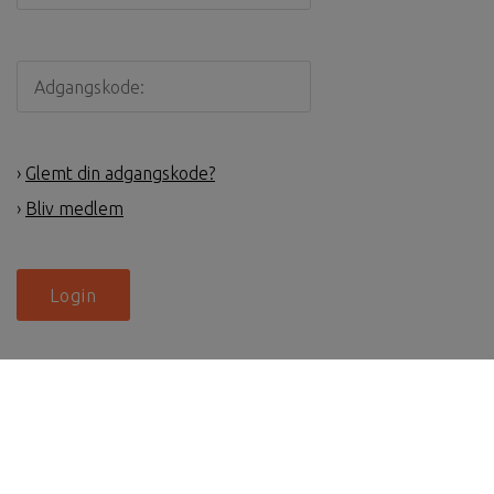
›
Glemt din adgangskode?
›
Bliv medlem