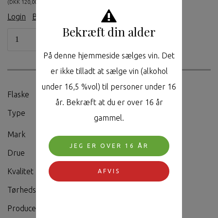
(DKK 120,00 ekskl. moms.)
Login
|
Bliv medlem
Bekræft din alder
På denne hjemmeside sælges vin. Det
er ikke tilladt at sælge vin (alkohol
under 16,5 %vol) til personer under 16
Flaske
0,75L
år. Bekræft at du er over 16 år
Type
Rødvin
gammel.
Mark
Neckarsulm
JEG ER OVER 16 ÅR
Drue
Lemberger (Blaufrankirsch)
Kvalitet
Q.b.A
AFVIS
Tørhedsgrad
Trocken
Producent
Weingut Drautz-Able