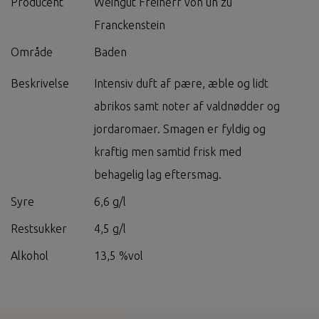
Producent
Weingut Freiherr von un zu
Franckenstein
Område
Baden
Beskrivelse
Intensiv duft af pære, æble og lidt
abrikos samt noter af valdnødder og
jordaromaer. Smagen er fyldig og
kraftig men samtid frisk med
behagelig lag eftersmag.
Syre
6,6 g/l
Restsukker
4,5 g/l
Alkohol
13,5 %vol