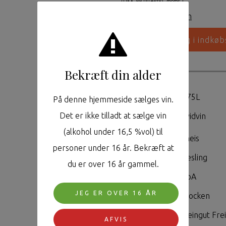
(DKK 88,00 ekskl. moms.)
Login
|
Bliv medlem
Bekræft din alder
Flaske
0,75L
På denne hjemmeside sælges vin.
Det er ikke tilladt at sælge vin
Type
Hvidvin
(alkohol under 16,5 %vol) til
Mark
Gneis
personer under 16 år. Bekræft at
Drue
Riesling
du er over 16 år gammel.
Kvalitet
QbA
JEG ER OVER 16 ÅR
Tørhedsgrad
Trocken
Producent
Weingut Frei
AFVIS