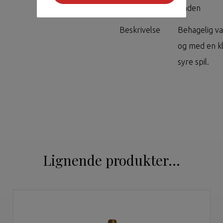
Område
Baden
Beskrivelse
Behagelig v
og med en kl
syre spil.
Lignende produkter...