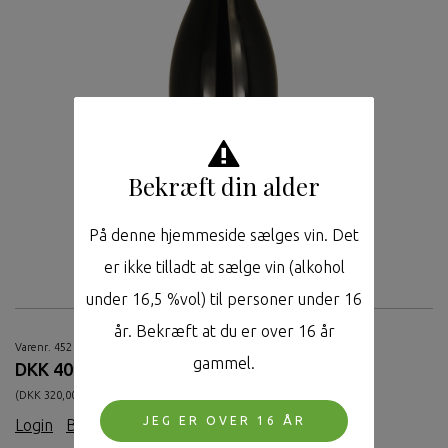
Bekræft din alder
På denne hjemmeside sælges vin. Det
er ikke tilladt at sælge vin (alkohol
under 16,5 %vol) til personer under 16
år. Bekræft at du er over 16 år
Varenr. 452
gammel.
DKK 400,00
(DKK 320,00 ekskl. moms.)
JEG ER OVER 16 ÅR
Login
|
Bliv medlem