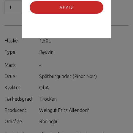
AFVIS
Flaske
1,50L
Type
Rødvin
Mark
-
Drue
Spätburgunder (Pinot Noir)
Kvalitet
QbA
Tørhedsgrad
Trocken
Producent
Weingut Fritz Allendorf
Område
Rheingau